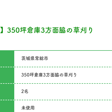
】350坪倉庫3方面脇の草刈り
茨城県常総市
350坪倉庫3方面脇の草刈り
2名
未使用