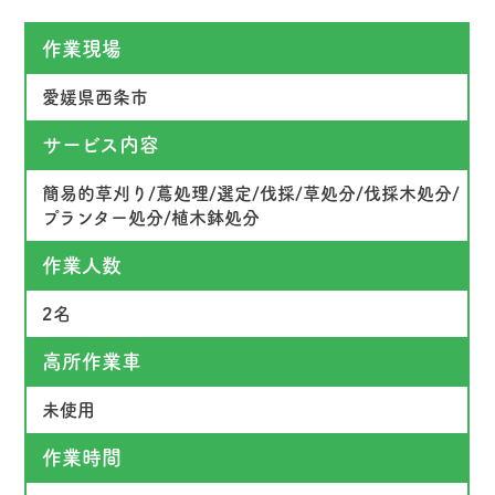
作業現場
愛媛県西条市
サービス内容
簡易的草刈り/蔦処理/選定/伐採/草処分/伐採木処分/
プランター処分/植木鉢処分
作業人数
2名
高所作業車
未使用
作業時間